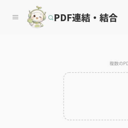
PDF連結・結合
複数のP